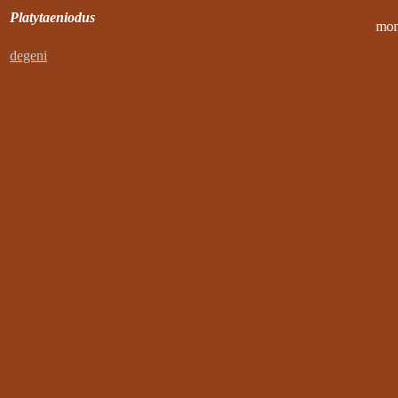
Platytaeniodus
mon
degeni