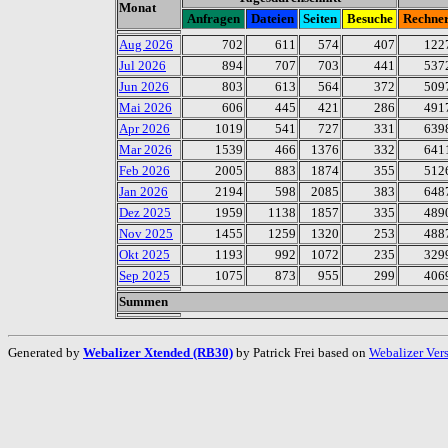
Monat
Anfragen
Dateien
Seiten
Besuche
Rechne
Aug 2026
702
611
574
407
122
Jul 2026
894
707
703
441
537
Jun 2026
803
613
564
372
509
Mai 2026
606
445
421
286
491
Apr 2026
1019
541
727
331
639
Mar 2026
1539
466
1376
332
641
Feb 2026
2005
883
1874
355
512
Jan 2026
2194
598
2085
383
648
Dez 2025
1959
1138
1857
335
489
Nov 2025
1455
1259
1320
253
488
Okt 2025
1193
992
1072
235
329
Sep 2025
1075
873
955
299
406
Summen
Generated by
Webalizer Xtended (RB30)
by Patrick Frei based on
Webalizer Ver